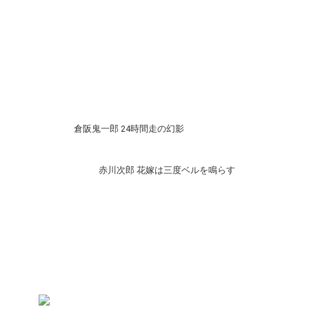
倉阪鬼一郎 24時間走の幻影
赤川次郎 花嫁は三度ベルを鳴らす